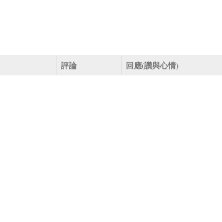
評論
回應(讚與心情)