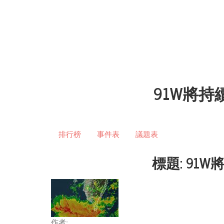
91W將
排行榜
事件表
議題表
標題: 9
作者: