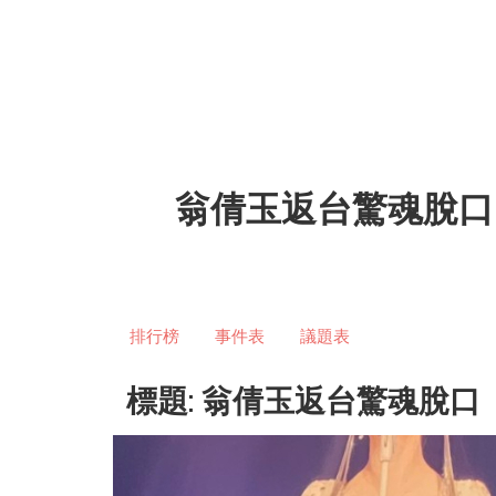
翁倩玉返台驚魂脫口
排行榜
事件表
議題表
標題: 翁倩玉返台驚魂脫口「