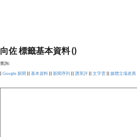
向佐 標籤基本資料 ()
查詢:
|
Google 新聞
||
基本資料
||
新聞序列
||
讚享評
||
文字雲
||
媒體立場差異