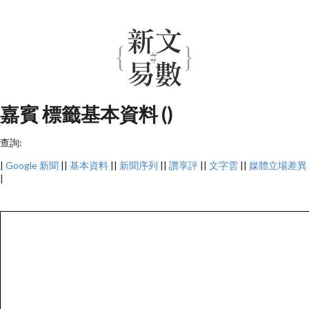
嘉賓 標籤基本資料 ()
查詢:
|
Google 新聞
||
基本資料
||
新聞序列
||
讚享評
||
文字雲
||
媒體立場差異
|