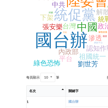
陸委
中共
統促黨
解
封鎖
下架
統
中國
台灣
政
張安樂
國台辦
解散政黨
屏蔽
滲透
個資
網路平台
認知作
內政部
祖國統一
平台
綠色恐怖
劉世芳
每頁顯示
10
筆
名次
關鍵字
國台辦
1