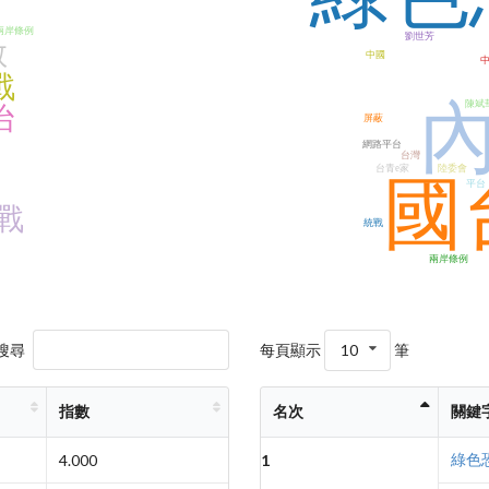
會
兩岸條例
劉世芳
散
中國
戰
陳斌
治
屏蔽
網路平台
台灣
台青e家
陸委會
國
平台
戰
統戰
兩岸條例
搜尋
每頁顯示
10
筆
指數
名次
關鍵
綠色
4.000
1