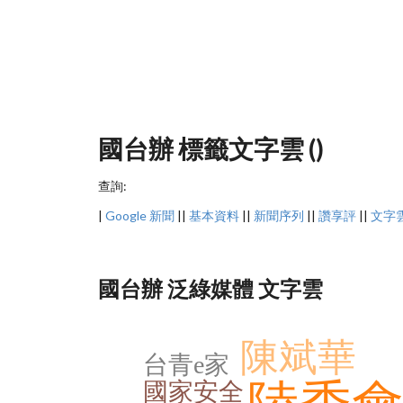
國台辦 標籤文字雲 ()
查詢:
|
Google 新聞
||
基本資料
||
新聞序列
||
讚享評
||
文字
國台辦 泛綠媒體 文字雲
陳斌華
台青e家
國家安全