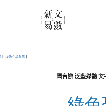
雲
||
媒體立場差異
|
國台辦 泛藍媒體 文
綠色