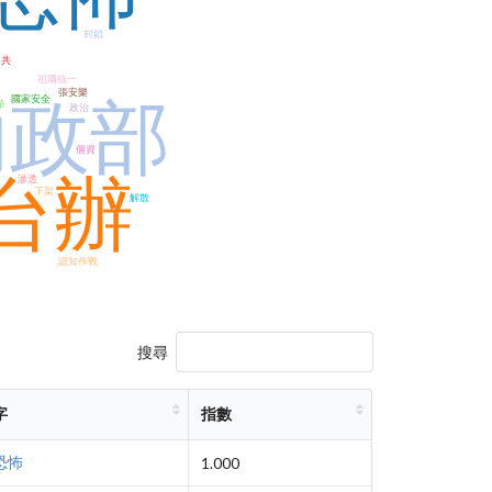
封鎖
中共
祖國統一
張安樂
國家安全
內政部
華
政治
個資
台辦
滲透
下架
解散
認知作戰
搜尋
字
指數
恐怖
1.000