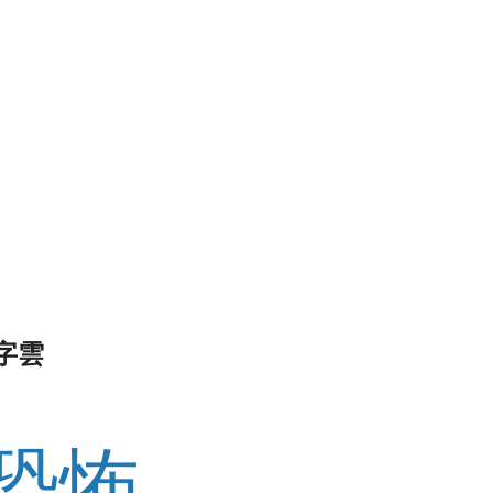
字雲
恐怖