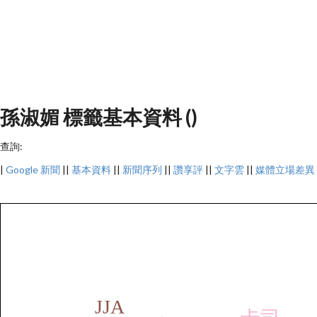
孫淑媚 標籤基本資料 ()
查詢:
|
Google 新聞
||
基本資料
||
新聞序列
||
讚享評
||
文字雲
||
媒體立場差異
JJA