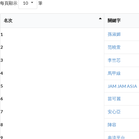
每頁顯示
10
筆
名次
關鍵字
孫淑媚
1
2
范曉萱
3
李竺芯
4
馬甲線
5
JAM JAM ASIA
6
苗可麗
7
安心亞
8
陣容
9
串流平台