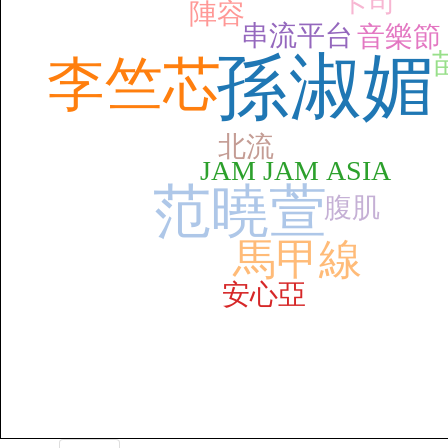
卡司
陣容
串流平台
音樂節
孫淑媚
李竺芯
北流
JAM JAM ASIA
范曉萱
腹肌
馬甲線
安心亞