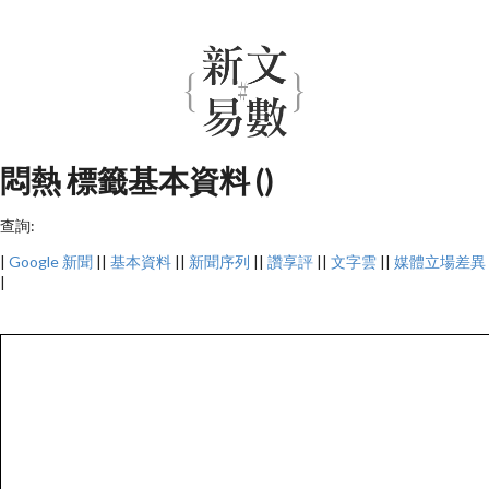
悶熱 標籤基本資料 ()
查詢:
|
Google 新聞
||
基本資料
||
新聞序列
||
讚享評
||
文字雲
||
媒體立場差異
|