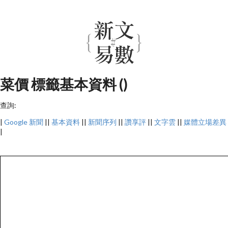
菜價 標籤基本資料 ()
查詢:
|
Google 新聞
||
基本資料
||
新聞序列
||
讚享評
||
文字雲
||
媒體立場差異
|