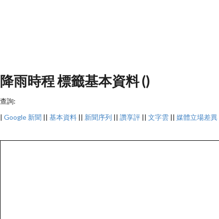
降雨時程 標籤基本資料 ()
查詢:
|
Google 新聞
||
基本資料
||
新聞序列
||
讚享評
||
文字雲
||
媒體立場差異