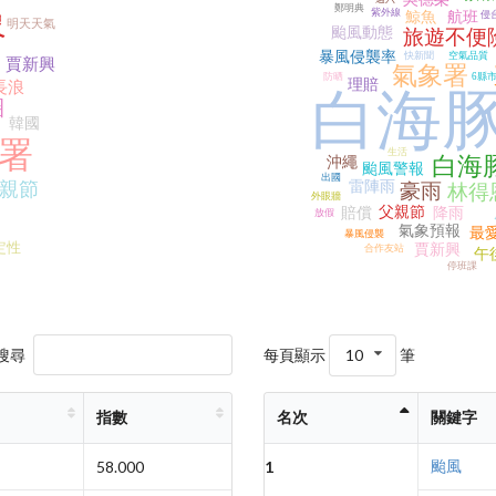
鄭明典
象
紫外線
鯨魚
航班
侵
明天天氣
颱風動態
旅遊不便
暴風侵襲率
快新聞
空氣品質
賈新興
氣象署
防晒
6縣
理賠
長浪
白海
圈
韓國
署
生活
白海
沖繩
颱風警報
出國
親節
雷陣雨
豪雨
林得
外眼牆
父親節
賠償
降雨
放假
氣象預報
最
暴風侵襲
定性
賈新興
合作友站
午
停班課
搜尋
每頁顯示
10
筆
指數
名次
關鍵字
颱風
58.000
1