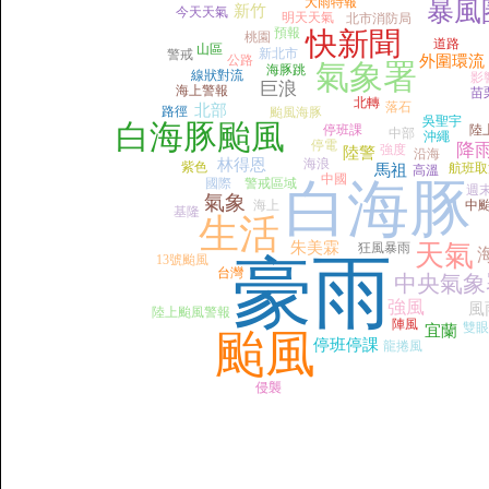
大雨特報
暴風
新竹
今天天氣
明天天氣
北市消防局
預報
快新聞
桃園
道路
山區
新北市
警戒
公路
外圍環流
氣象署
海豚跳
線狀對流
影
巨浪
海上警報
苗
北轉
落石
北部
路徑
颱風海豚
吳聖宇
白海豚颱風
停班課
陸
中部
沖繩
停電
降
強度
陸警
沿海
林得恩
海浪
紫色
航班取
馬祖
高溫
中國
白海豚
國際
警戒區域
週
氣象
海上
中
基隆
生活
朱美霖
天氣
狂風暴雨
豪雨
13號颱風
台灣
中央氣象
強風
風
陸上颱風警報
陣風
雙眼
宜蘭
颱風
停班停課
龍捲風
侵襲