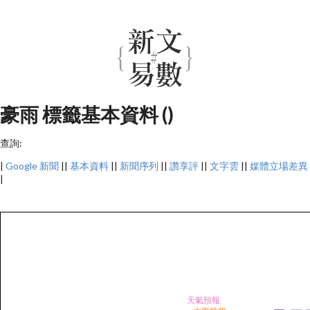
豪雨 標籤基本資料 ()
查詢:
|
Google 新聞
||
基本資料
||
新聞序列
||
讚享評
||
文字雲
||
媒體立場差異
|
天氣預報