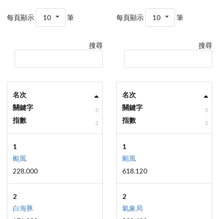
每頁顯示
10
筆
每頁顯示
10
筆
搜尋
搜尋
名次
名次
關鍵字
關鍵字
指數
指數
1
1
颱風
颱風
228.000
618.120
2
2
白海豚
氣象局