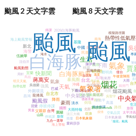
颱風 2 天文字雲
颱風 8 天文字雲
停課
2026白海豚颱風
颱風
模擬路徑圖
熱帶性低氣壓
南海
海上颱風警報
颱風
基隆
新北
吳
中國
台灣海峽
海警
民進黨
白海豚
淹水
專
伍婉華
生活
沈伯洋
警
氣象
陳伊秀
航班
下雨
賈
桃園
颱風動態
防颱準備
林得恩
鄭明典
侵台
快新聞
白海豚颱風
宜蘭
周軒
熱
溫度
台北市
午後雷陣雨
馬祖
風雨
低氣壓
蔣萬安
直
暴風圈
台北
大雨
氣象
明天天氣
一周天氣
政治
烟花
停航
台
沖繩
吳德榮
煙花颱風
強風
天氣
鐵捲門
熱帶低壓
氣象署
連江縣
巴威
下雨
影音
外圍環流
烟花颱風
最接近台灣
時間
台北市
新北市
中央氣象署
第六號颱風烟花
龍捲風
昌鴻
吳聖宇
中央
降雨
德基水庫
颱風假
路樹
官欣平
豪雨
倒塌
高溫
淡水
生
停班停課
琵鷺
海水倒灌
路徑
新頭殼newtalk
國際
放假
北部
大雨特報
男童
父親節
台灣
圍籬
疫情
太平洋高
空氣品質
巨浪
淡江大橋
山區
放假
停班課
季風低
日本氣象廳
日本氣象廳
雨量
九合一選舉
「烟花」颱風
愛莉莎莎
海上警報