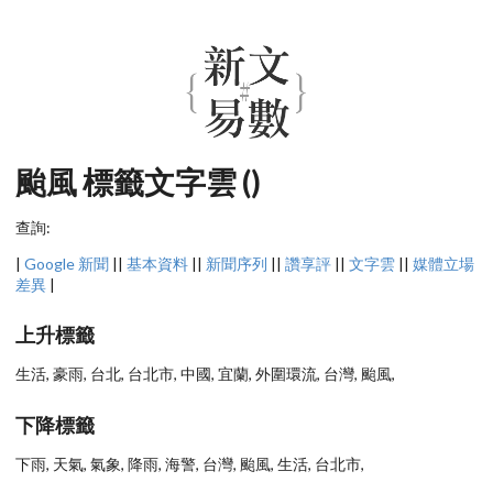
颱風 標籤文字雲 ()
查詢:
|
Google 新聞
||
基本資料
||
新聞序列
||
讚享評
||
文字雲
||
媒體立場
差異
|
上升標籤
生活, 豪雨, 台北, 台北市, 中國, 宜蘭, 外圍環流, 台灣, 颱風,
下降標籤
下雨, 天氣, 氣象, 降雨, 海警, 台灣, 颱風, 生活, 台北市,